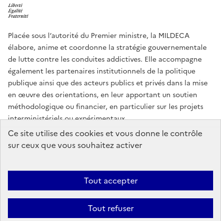
Placée sous l’autorité du Premier ministre, la MILDECA
élabore, anime et coordonne la stratégie gouvernementale
de lutte contre les conduites addictives. Elle accompagne
également les partenaires institutionnels de la politique
publique ainsi que des acteurs publics et privés dans la mise
en œuvre des orientations, en leur apportant un soutien
méthodologique ou financier, en particulier sur les projets
interministériels ou expérimentaux.
Ce site utilise des cookies et vous donne le contrôle
info.gouv.fr
service-public.gouv.fr
sur ceux que vous souhaitez activer
legifrance.gouv.fr
data.gouv.fr
Tout accepter
Plan du site
Accessibilité : partiellement conforme
Mentions légales
Tout refuser
Données personnelles
Gestion des cookies
Égalité et diversité