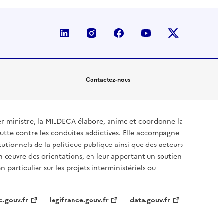
linkedin
instagram
facebook
youtube
twitter-x
Contactez-nous
ier ministre, la MILDECA élabore, anime et coordonne la
utte contre les conduites addictives. Elle accompagne
tutionnels de la politique publique ainsi que des acteurs
en œuvre des orientations, en leur apportant un soutien
 particulier sur les projets interministériels ou
c.gouv.fr
legifrance.gouv.fr
data.gouv.fr