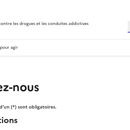
ies
 contre les drogues et les conduites addictives
R
pour agir
ez-nous
un (*) sont obligatoires.
tions