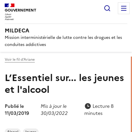
Panneau de gestion des cook
Recherc
GOUVERNEMENT
MILDECA
Mission interministérielle de lutte contre les drogues et les
conduites addictives
Voir le fil d’Ariane
L’Essentiel sur... les jeunes
et l'alcool
Publié le
Mis à jour le
Lecture 8
11/03/2019
30/03/2022
minutes
Alcool
Jeunes