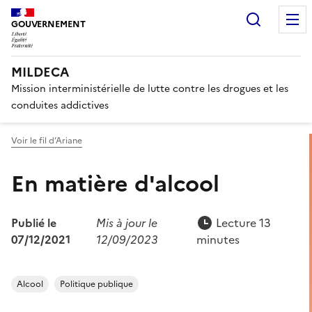
Panneau de gestion des cook
Recherc
GOUVERNEMENT
MILDECA
Mission interministérielle de lutte contre les drogues et les
conduites addictives
Voir le fil d’Ariane
En matière d'alcool
Publié le
Mis à jour le
Lecture 13
07/12/2021
12/09/2023
minutes
Alcool
Politique publique