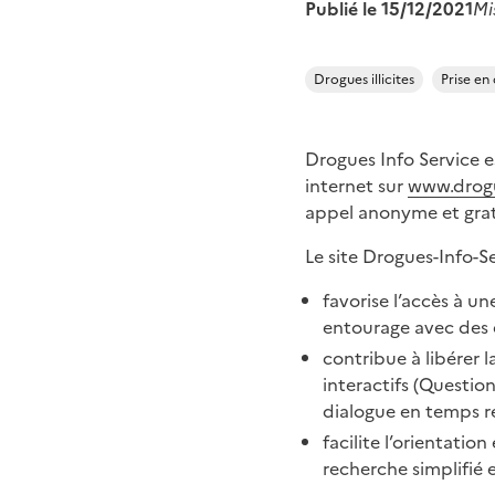
Publié le 15/12/2021
Mi
Drogues illicites
Prise en
Drogues Info Service es
internet sur
www.drogue
appel anonyme et grat
Le site Drogues-Info-Ser
favorise l’accès à u
entourage avec des e
contribue à libérer 
interactifs (Questio
dialogue en temps ré
facilite l’orientati
recherche simplifié 