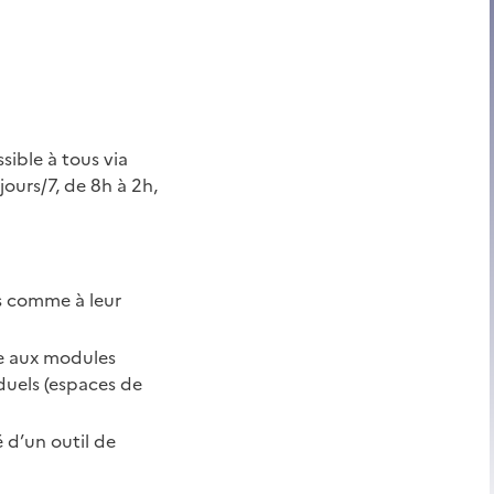
sible à tous via
ours/7, de 8h à 2h,
rs comme à leur
ce aux modules
duels (espaces de
 d’un outil de