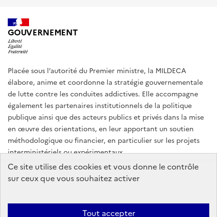
GOUVERNEMENT
Placée sous l’autorité du Premier ministre, la MILDECA
élabore, anime et coordonne la stratégie gouvernementale
de lutte contre les conduites addictives. Elle accompagne
également les partenaires institutionnels de la politique
publique ainsi que des acteurs publics et privés dans la mise
en œuvre des orientations, en leur apportant un soutien
méthodologique ou financier, en particulier sur les projets
interministériels ou expérimentaux.
Ce site utilise des cookies et vous donne le contrôle
info.gouv.fr
service-public.gouv.fr
sur ceux que vous souhaitez activer
legifrance.gouv.fr
data.gouv.fr
Tout accepter